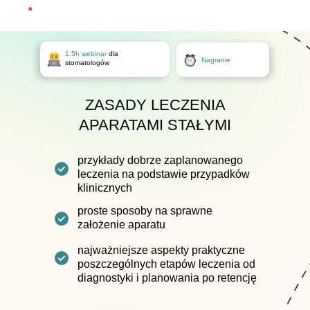
1.5h webinar
dla
Nagranie
stomatologów
ZASADY LECZENIA
APARATAMI STAŁYMI
przykłady dobrze zaplanowanego
leczenia na podstawie przypadków
klinicznych
proste sposoby na sprawne
założenie aparatu
najważniejsze aspekty praktyczne
poszczególnych etapów leczenia od
diagnostyki i planowania po retencję