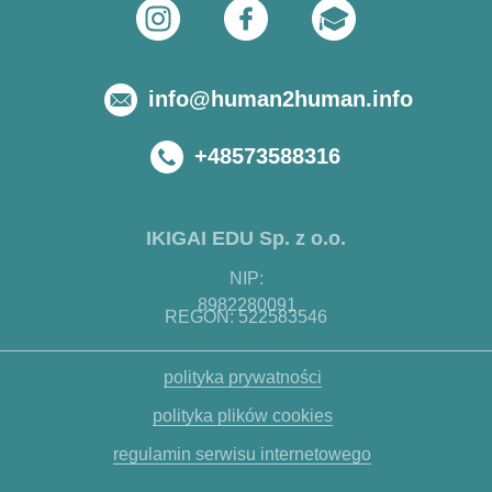
info@human2human.info
+48573588316
IKIGAI EDU Sp. z o.o.
NIP:
8982280091
REGON: 522583546
polityka prywatności
polityka plików cookies
regulamin serwisu internetowego