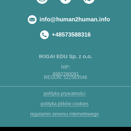
info@human2human.info
+48573588316
IKIGAI EDU Sp. z o.o.
NIP:
8982280091
REGON: 522583546
polityka prywatności
polityka plików cookies
regulamin serwisu internetowego