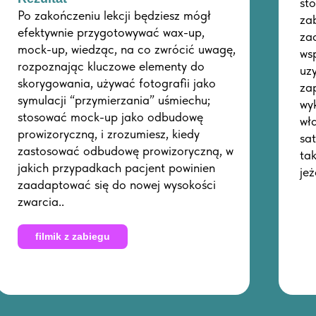
st
Po zakończeniu lekcji będziesz mógł
za
efektywnie przygotowywać wax-up,
za
mock-up, wiedząc, na co zwrócić uwagę,
ws
rozpoznając kluczowe elementy do
uz
skorygowania, używać fotografii jako
za
symulacji “przymierzania” uśmiechu;
wy
stosować mock-up jako odbudowę
wł
prowizoryczną, i zrozumiesz, kiedy
sat
zastosować odbudowę prowizoryczną, w
ta
jakich przypadkach pacjent powinien
je
zaadaptować się do nowej wysokości
zwarcia..
filmik z zabiegu