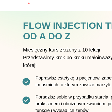
FLOW INJECTION 
OD A DO Z
Miesięczny kurs złożony z 10 lekcji
Przedstawimy krok po kroku małoinwazyj
której:
Poprawisz estetykę u pacjentów, zape
im uśmiech, o którym zawsze marzyli.
Poradzisz sobie w przypadku starcia, 
bruksizmem i obniżonym zwarciem, p
funkcję i wygląd ich zębów