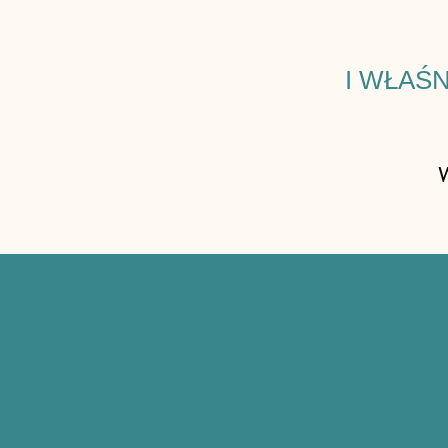
I WŁAŚ
W