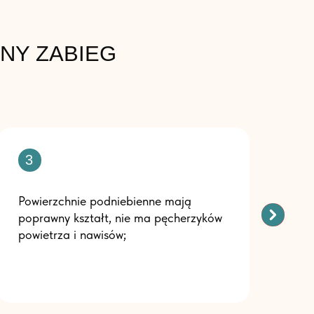
NY ZABIEG
3
4
Powierzchnie podniebienne mają
Powierzc
poprawny kształt, nie ma pęcherzyków
kwadrat
powietrza i nawisów;
nitka de
trakcie 