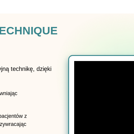
TECHNIQUE
ną technikę, dzięki
wniając
pacjentów z
rzywracając