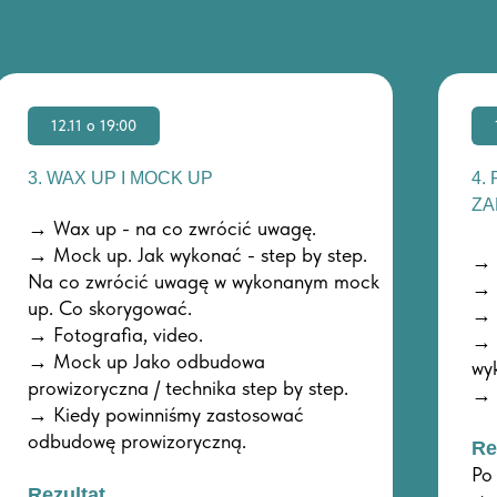
12.11 o 19:00
3. WAX UP I MOCK UP
4.
ZA
→ Wax up - na co zwrócić uwagę.
→ Mock up. Jak wykonać - step by step.
→ 
Na co zwrócić uwagę w wykonanym mock
→ 
up. Co skorygować.
→ 
→ Fotografia, video.
→ 
→ Mock up Jako odbudowa
wy
prowizoryczna / technika step by step.
→ 
→ Kiedy powinniśmy zastosować
odbudowę prowizoryczną.
Re
Po
Rezultat