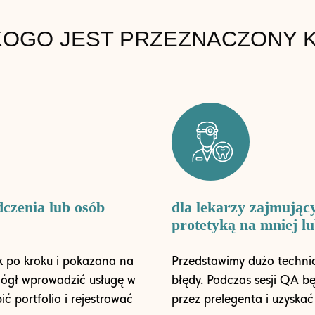
KOGO JEST PRZEZNACZONY 
dczenia lub osób
dla lekarzy zajmujący
protetyką na mniej 
 po kroku i pokazana na
Przedstawimy dużo techni
 mógł wprowadzić usługę w
błędy. Podczas sesji QA b
ć portfolio i rejestrować
przez prelegenta i uzyska