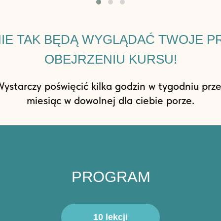
NIE TAK BĘDĄ WYGLĄDAĆ TWOJE P
OBEJRZENIU KURSU!
ystarczy poświęcić kilka godzin w tygodniu prz
miesiąc w dowolnej dla ciebie porze.
PROGRAM
10 lekcji