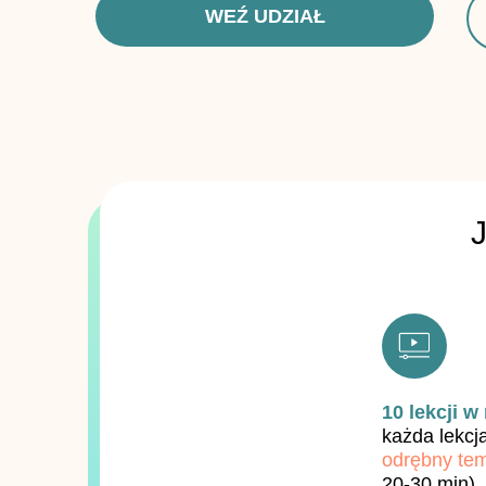
WEŹ UDZIAŁ
10 lekcji w
każda lekcja
odrębny te
20-30 min)