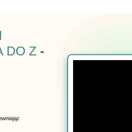
N
A DO Z
-
ewniając