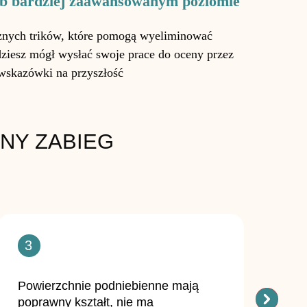
lub bardziej zaawansowanym poziomie
znych trików, które pomogą wyeliminować
dziesz mógł wysłać swoje prace do oceny przez
 wskazówki na przyszłość
NY ZABIEG
3
4
Powierzchnie podniebienne mają
Powierz
poprawny kształt, nie ma
kwadrat