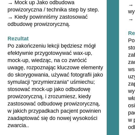
→ Mock up Jako odbudowa
→ 
prowizoryczna / technika step by step.
wy
→ Kiedy powinniśmy zastosować
→ 
odbudowę prowizoryczną.
Re
Rezultat
Po
Po zakończeniu lekcji będziesz mógł
st
efektywnie przygotowywać wax-up,
za
mock-up, wiedząc, na co zwrócić
za
uwagę, rozpoznając kluczowe elementy
ws
do skorygowania, używać fotografii jako
uz
symulacji “przymierzania” uśmiechu;
za
stosować mock-up jako odbudowę
wy
prowizoryczną, i zrozumiesz, kiedy
wł
zastosować odbudowę prowizoryczną,
os
w jakich przypadkach pacjent powinien
pa
zaadaptować się do nowej wysokości
w 
zwarcia..
od