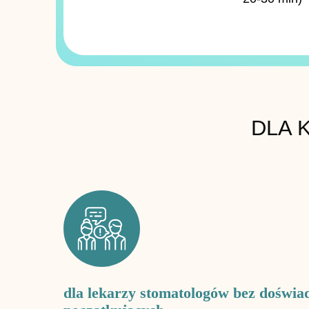
DLA 
dla lekarzy stomatologów bez doświa