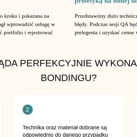
protetyką na mniej 
o kroku i pokazana na
Przedstawimy dużo technic
mógł wprowadzić usługę w
błędy. Podczas sesji QA bę
portfolio i rejestrować
prelegenta i uzyskać cenne
ĄDA PERFEKCYJNIE WYKONA
BONDINGU?
2
Technika oraz materiał dobrane są
odpowiednio do danego przypadku