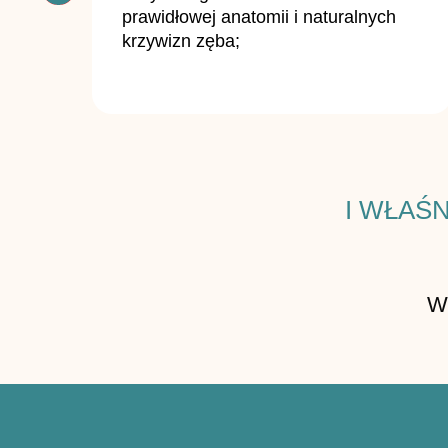
prawidłowej anatomii i naturalnych
krzywizn zęba;
I WŁAŚ
Wy