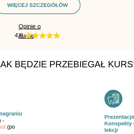
WIĘCEJ SZCZEGÓŁÓW
Opinie o
4,9
kursie
JAK BĘDZIE PRZEBIEGAŁ KURS
 nagraniu
Prezentacje
 -
Konspekty 
mat
(po
lekcji