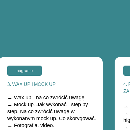
nagranie
3. WAX UP I MOCK UP
4.
ZA
→ Wax up - na co zwrócić uwagę.
→ Mock up. Jak wykonać - step by
→ 
step. Na co zwrócić uwagę w
→ 
wykonanym mock up. Co skorygować.
hi
→ Fotografia, video.
→ 