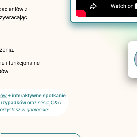
pacjentów z
rzywracając
w
zenia.
e i funkcjonalne
ębów
gów
+
interaktywne spotkanie
przypadków
oraz sesją Q&A.
orzystasz w gabinecie!