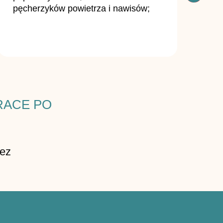
pęcherzyków powietrza i nawisów;
że nitk
trakcie
RACE PO
zez