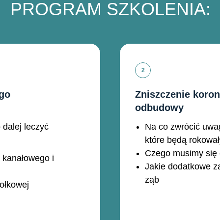
PROGRAM SZKOLENIA:
ego
Zniszczenie koron
odbudowy
 dalej leczyć
Na co zwrócić uwag
które będą rokował
Czego musimy się
 kanałowego i
Jakie dodatkowe z
ząb
hołkowej