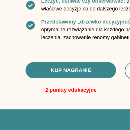
Leczyć, usuwać czy obserwować:
d
właściwe decyzje co do dalszego lecze
Przedstawimy „drzewko decyzyjnoś
optymalne rozwiązanie dla każdego pa
leczenia, zachowanie renomy gabinetu
KUP NAGRANIE
2 punkty edukacyjne