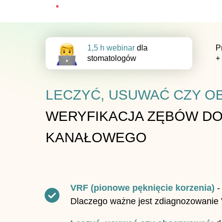
1,5 h webinar
dla
P
stomatologów
+
LECZYĆ, USUWAĆ CZY 
WERYFIKACJA ZĘBÓW DO
KANAŁOWEGO
VRF (pionowe pęknięcie korzenia)
-
Dlaczego ważne jest zdiagnozowanie