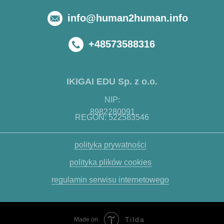
info@human2human.info
+48573588316
IKIGAI EDU Sp. z o.o.
NIP:
8982280091
REGON: 522583546
polityka prywatności
polityka plików cookies
regulamin serwisu internetowego
Tilda
Made on