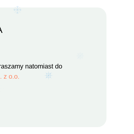
A
praszamy natomiast do
 z o.o.