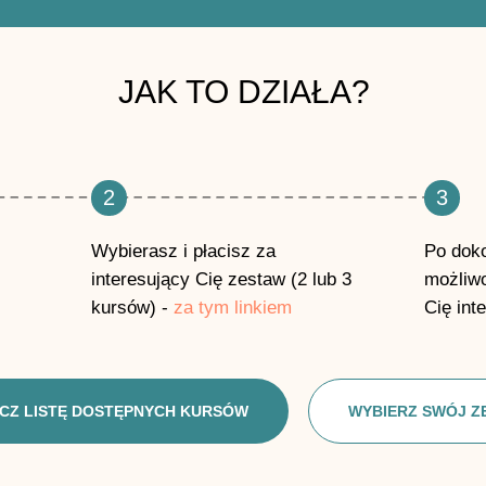
JAK TO DZIAŁA?
2
3
Wybierasz i płacisz za
Po doko
interesujący Cię zestaw (2 lub 3
możliwo
kursów) -
za tym linkiem
Cię int
CZ LISTĘ DOSTĘPNYCH KURSÓW
WYBIERZ SWÓJ Z