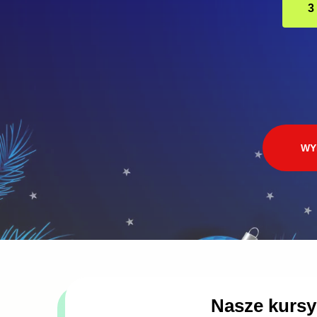
3
WY
Nasze kursy