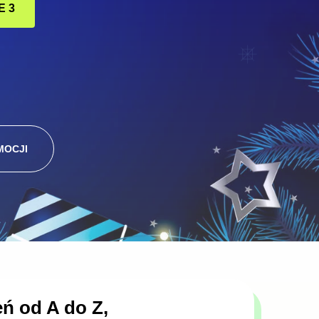
E 3
MOCJI
ń od A do Z,