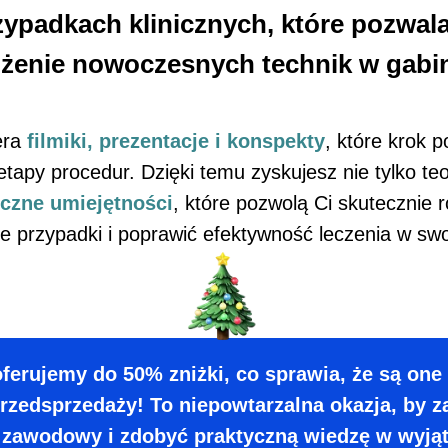
zypadkach klinicznych, które pozwala
żenie nowoczesnych technik w gabin
era
filmiki, prezentacje i konspekty
, które krok 
etapy procedur. Dzięki temu zyskujesz nie tylko te
yczne umiejętności
, które pozwolą Ci skutecznie
ze przypadki i poprawić efektywność leczenia w swo
oferujemy do 50% zniżki, co sprawia, że są one
przedsprzedaży! To niepowtarzalna okazja, by
 zawodowy i zdobyć praktyczną wiedzę w wyjąt