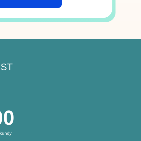
EST
00
kundy