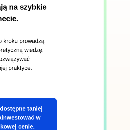
ją na szybkie
ecie.
po kroku prowadzą
oretyczną wiedzę,
 rozwiązywać
jej praktyce.
 dostępne taniej
 zainwestować w
kowej cenie.