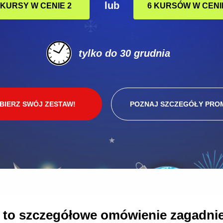
lub
 KURSY W CENIE 2
6 KURSÓW W CENI
tylko do 30 grudnia
BIERZ SWÓJ ZESTAW!
POZNAJ SZCZEGÓŁY PRO
 to szczegółowe omówienie zagadnie