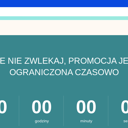
E NIE ZWLEKAJ, PROMOCJA J
OGRANICZONA CZASOWO
0
00
00
godziny
minuty
se