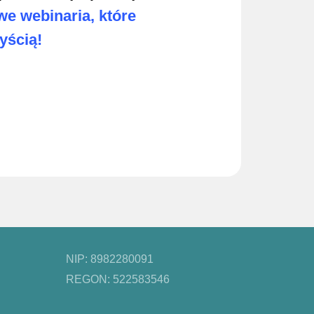
e webinaria, które
yścią!
NIP: 8982280091
REGON: 522583546