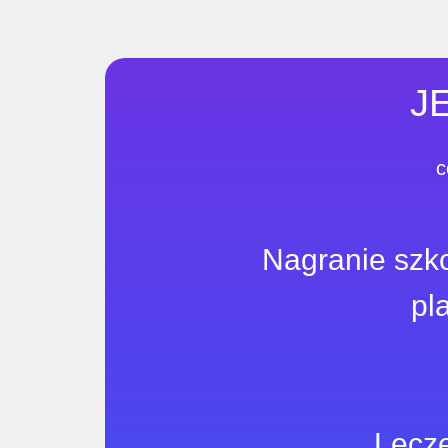
J
c
Nagranie szko
pl
Lecze