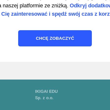
a naszej platformie ze zniżką.
Odkryj dodatkow
Cię zainteresować i spędź swój czas z korz
CHCĘ ZOBACZYĆ
IKIGAI EDU
Sp. z o.o.