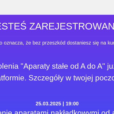
ESTEŚ ZAREJESTROWAN
o oznacza, że ​​bez przeszkód dostaniesz się na ku
lenia "Aparaty stałe od A do A" j
atformie. Szczegóły w twojej poczc
25.03.2025 | 19:00
nie aparatami nakładkowymi od 