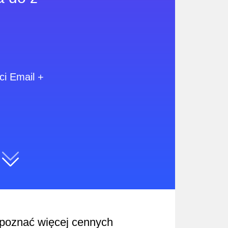
ci Email +
y poznać więcej cennych