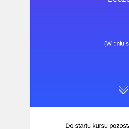
(W dniu s
Do startu kursu pozost