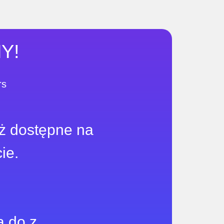
Y!
rs
uż dostępne na
ie.
a do z