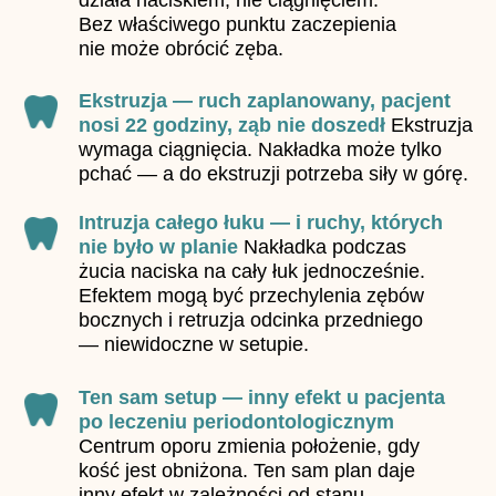
działa naciskiem, nie ciągnięciem.
Bez właściwego punktu zaczepienia
nie może obrócić zęba.
Ekstruzja — ruch zaplanowany, pacjent
nosi 22 godziny, ząb nie doszedł
Ekstruzja
wymaga ciągnięcia. Nakładka może tylko
pchać — a do ekstruzji potrzeba siły w górę.
Intruzja całego łuku — i ruchy, których
nie było w planie
Nakładka podczas
żucia naciska na cały łuk jednocześnie.
Efektem mogą być przechylenia zębów
bocznych i retruzja odcinka przedniego
— niewidoczne w setupie.
Ten sam setup — inny efekt u pacjenta
po leczeniu periodontologicznym
Centrum oporu zmienia położenie, gdy
kość jest obniżona. Ten sam plan daje
inny efekt w zależności od stanu