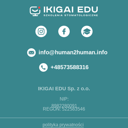
info@human2human.info
+48573588316
IKIGAI EDU Sp. z o.o.
NIP:
8982280091
REGON: 522583546
polityka prywatności