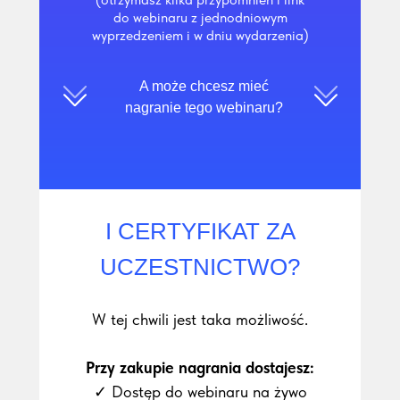
do webinaru z jednodniowym
wyprzedzeniem i w dniu wydarzenia)
A może chcesz mieć
nagranie tego webinaru?
I CERTYFIKAT ZA
UCZESTNICTWO?
W tej chwili jest taka możliwość.
Przy zakupie nagrania dostajesz:
✓ Dostęp do webinaru na żywo