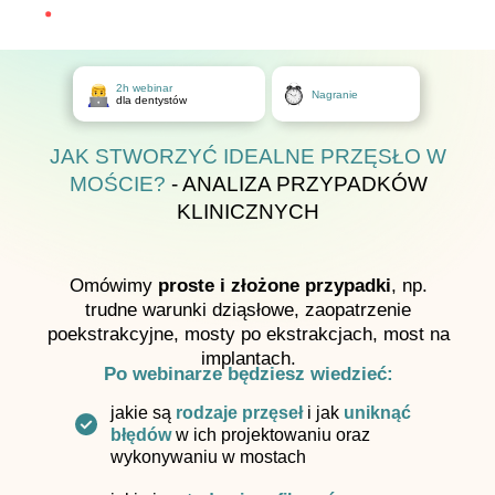
2h webinar
Nagranie
dla dentystów
JAK STWORZYĆ IDEALNE PRZĘSŁO W
MOŚCIE?
- ANALIZA PRZYPADKÓW
KLINICZNYCH
Omówimy
proste i złożone przypadki
, np.
trudne warunki dziąsłowe, zaopatrzenie
poekstrakcyjne, mosty po ekstrakcjach, most na
implantach.
Po webinarze będziesz wiedzieć:
jakie są
rodzaje przęseł
i jak
uniknąć
błędów
w ich projektowaniu oraz
wykonywaniu w mostach