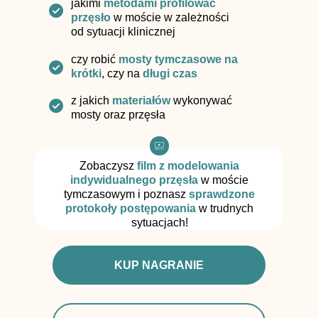
jakimi
metodami profilować
przęsło
w moście w zależności
od sytuacji klinicznej
czy robić
mosty tymczasowe na
krótki
, czy na
długi czas
z jakich
materiałów
wykonywać
mosty oraz przęsła
Zobaczysz
film z modelowania
indywidualnego przęsła
w moście
tymczasowym i poznasz
sprawdzone
protokoły postępowania
w trudnych
sytuacjach!
KUP NAGRANIE