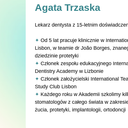
Agata Trzaska
Lekarz dentysta z 15-letnim doświadcze
✦
Od 5 lat pracuje klinicznie w Internati
Lisbon, w teamie dr João Borges, znaneg
dziedzinie protetyki
✦
Członek zespołu edukacyjnego Intern
Dentistry Academy w Lizbonie
✦
Członek założycielski International Te
Study Club Lisbon
✦
Każdego roku w Akademii szkolimy kil
stomatologów z całego świata w zakresie 
żucia, protetyki, implantologii, ortodoncji