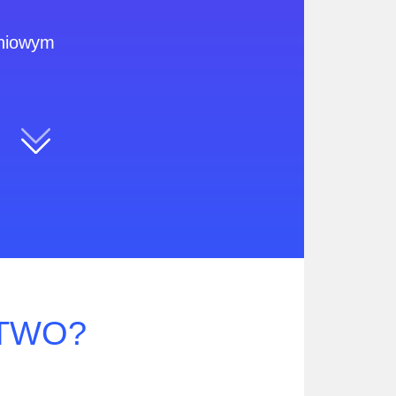
dniowym
o
CTWO?