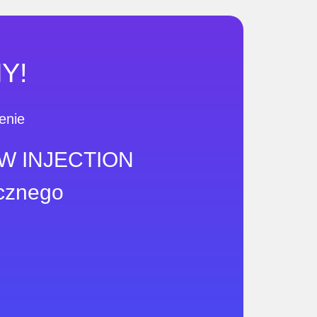
Y!
enie
LOW INJECTION
cznego