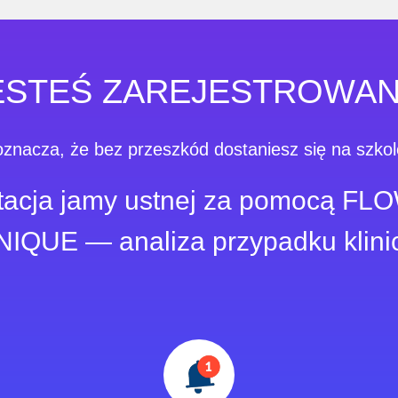
ESTEŚ ZAREJESTROWAN
oznacza, że ​​bez przeszkód dostaniesz się na szkol
litacja jamy ustnej za pomocą F
IQUE — analiza przypadku klini