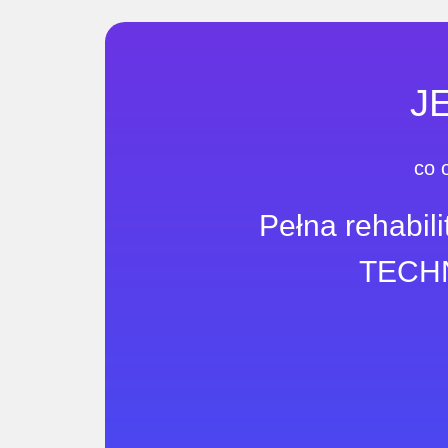
J
co 
Pełna rehabi
TECHN