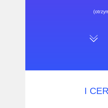
(otrzy
I CE