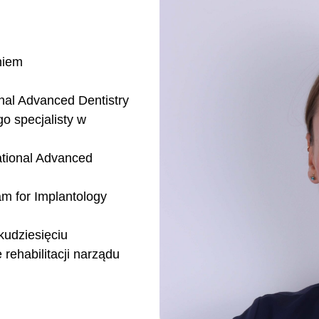
niem
onal Advanced Dentistry
o specjalisty w
ational Advanced
am for Implantology
kudziesięciu
rehabilitacji narządu