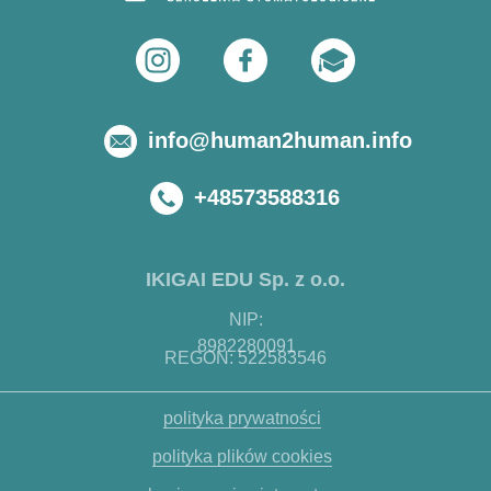
info@human2human.info
+48573588316
IKIGAI EDU Sp. z o.o.
NIP:
8982280091
REGON: 522583546
polityka prywatności
polityka plików cookies