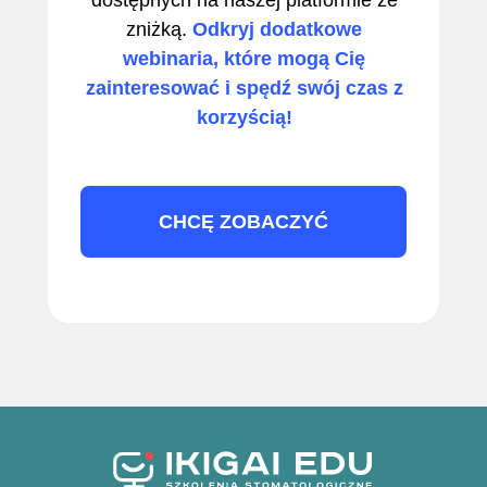
dostępnych na naszej platformie ze
zniżką.
Odkryj dodatkowe
webinaria, które mogą Cię
zainteresować i spędź swój czas z
korzyścią!
CHCĘ ZOBACZYĆ