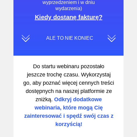
wyprzedzeniem i w dniu
wydarzenia)
Kiedy dostanę fakturę?
ALE TO NIE KONIEC
Do startu webinaru pozostało
jeszcze trochę czasu. Wykorzystaj
go, aby poznać więcej cennych treści
dostępnych na naszej platformie ze
zniżką.
Odkryj dodatkowe
webinaria, które mogą Cię
zainteresować i spędź swój czas z
korzyścią!