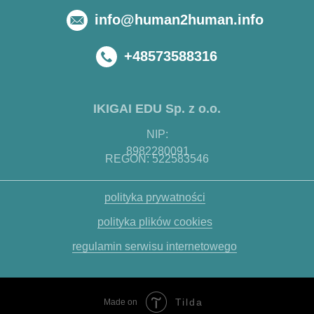
info@human2human.info
+48573588316
IKIGAI EDU Sp. z o.o.
NIP:
8982280091
REGON: 522583546
polityka prywatności
polityka plików cookies
regulamin serwisu internetowego
Tilda
Made on