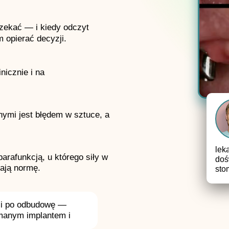
czekać — i kiedy odczyt
m opierać decyzji.
icznie i na
nymi jest błędem w sztuce, a
lek
arafunkcją, u którego siły w
doś
ają normę.
sto
ji po odbudowę —
amanym implantem i