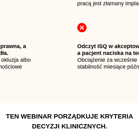
.
pracą jest złamany impla
oprawna, a
Odczyt ISQ w akceptow
dła.
a pacjent naciska na te
 okluzja albo
Obciążenie za wcześnie 
nnościowe
stabilność miesiące późn
TEN WEBINAR PORZĄDKUJE KRYTERIA
DECYZJI KLINICZNYCH.