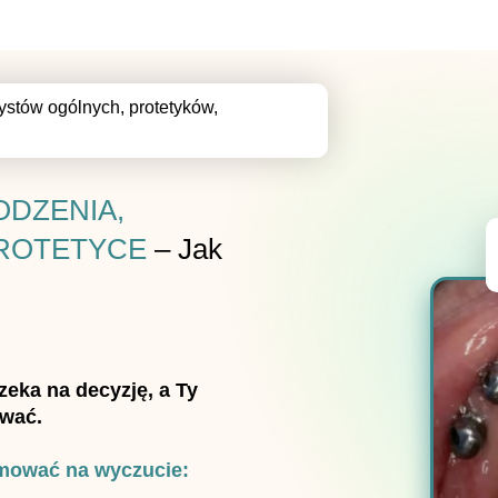
ystów ogólnych, protetyków,
ODZENIA,
PROTETYCE
– Jak
zeka na decyzję, a Ty
uwać.
jmować na wyczucie: