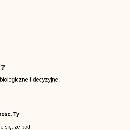
Y?
iologiczne i decyzyjne.
mość, Ty
e się, że pod