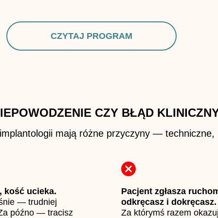
CZYTAJ PROGRAM
IEPOWODZENIE CZY BŁĄD KLINICZN
mplantologii mają różne przyczyny — techniczne, b
, kość ucieka.
Pacjent zgłasza rucho
nie — trudniej
odkręcasz i dokręcasz.
Za późno — tracisz
Za którymś razem okazuj