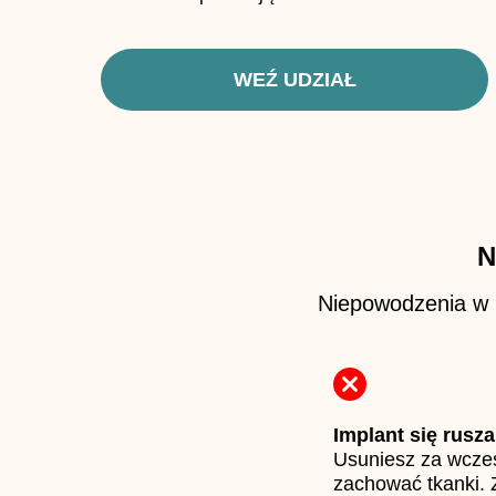
WEŹ UDZIAŁ
N
Niepowodzenia w i
Implant się rusza
Usuniesz za wcześ
zachować tkanki. 