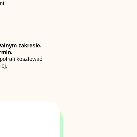
nt.
alnym zakresie,
rmin.
potrafi kosztować
iej.