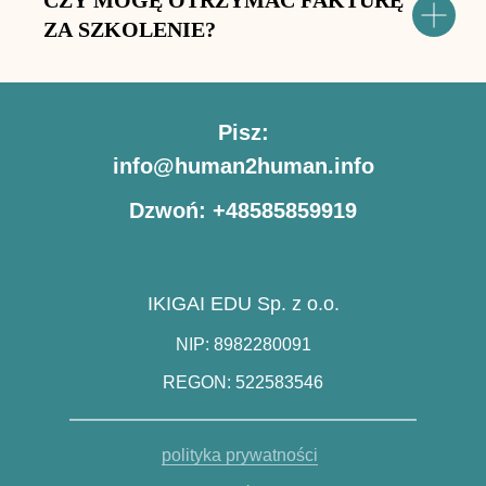
CZY MOGĘ OTRZYMAĆ FAKTURĘ
ZA SZKOLENIE?
Pisz:
info@human2human.info
Dzwoń: +48585859919
IKIGAI EDU Sp. z o.o.
NIP: 8982280091
REGON: 522583546
polityka prywatności