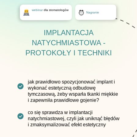
webinar
dla stomatologów
Nagranie
IMPLANTACJA
NATYCHMIASTOWA -
PROTOKOŁY I TECHNIKI
jak prawidłowo spozycjonować implant i
wykonać estetyczną odbudowę
tymczasową, żeby wsparła tkanki miękkie
i zapewniła prawidłowe gojenie?
co się sprawdza w implantacji
natychmiastowej, czyli jak uniknąć błędów
i zmaksymalizować efekt estetyczny