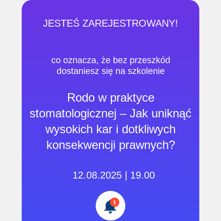
JESTEŚ ZAREJESTROWANY!
co oznacza, że ​​bez przeszkód
dostaniesz się na szkolenie
Rodo w praktyce
stomatologicznej – Jak uniknąć
wysokich kar i dotkliwych
konsekwencji prawnych?
12.08.2025 | 19.00