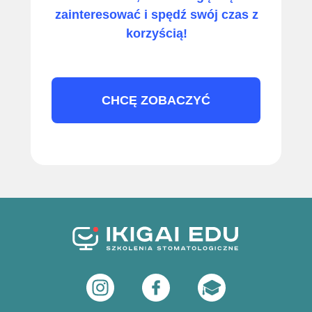
zainteresować i spędź swój czas z
korzyścią!
CHCĘ ZOBACZYĆ