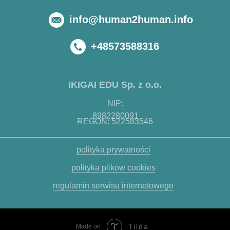
info@human2human.info
+48573588316
IKIGAI EDU Sp. z o.o.
NIP:
8982280091
REGON: 522583546
polityka prywatności
polityka plików cookies
regulamin serwisu internetowego
Tilda
Made on