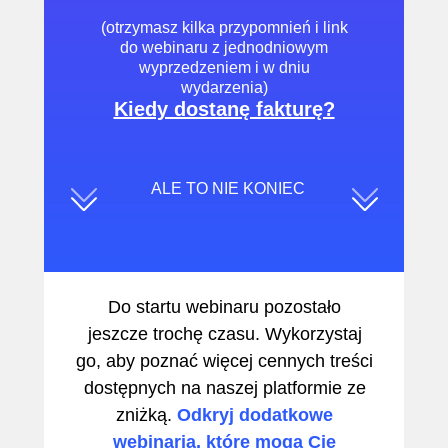
(otrzymasz kilka przypomnień i link
do webinaru z jednodniowym
wyprzedzeniem i w dniu
wydarzenia)
Kiedy dostanę fakturę?
ALE TO NIE KONIEC
Do startu webinaru pozostało
jeszcze trochę czasu. Wykorzystaj
go, aby poznać więcej cennych treści
dostępnych na naszej platformie ze
zniżką.
Odkryj dodatkowe
webinaria, które mogą Cię