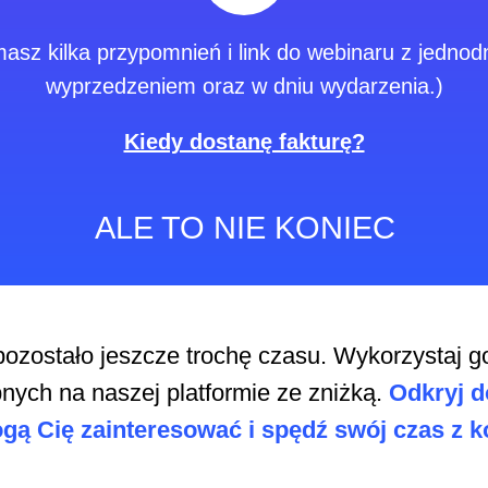
masz kilka przypomnień i link do webinaru z jedno
wyprzedzeniem oraz w dniu wydarzenia.)
Kiedy dostanę fakturę?
ALE TO NIE KONIEC
pozostało jeszcze trochę czasu. Wykorzystaj g
pnych na naszej platformie ze zniżką.
Odkryj d
gą Cię zainteresować i spędź swój czas z k