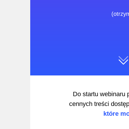
(otrzy
Do startu webinaru 
cennych treści dostę
które mo