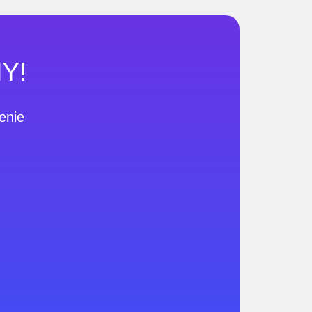
Y!
enie