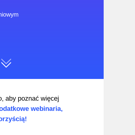
dniowym
o, aby poznać więcej
odatkowe webinaria,
orzyścią!