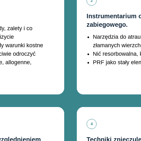
Instrumentarium 
zabiegowego.
, zalety i co
izycie
Narzędzia do atrau
y warunki kostne
złamanych wierzch
ciwie odroczyć
Nić resorbowalna, 
e, allogenne,
PRF jako stały ele
względnieniem
Techniki znieczul