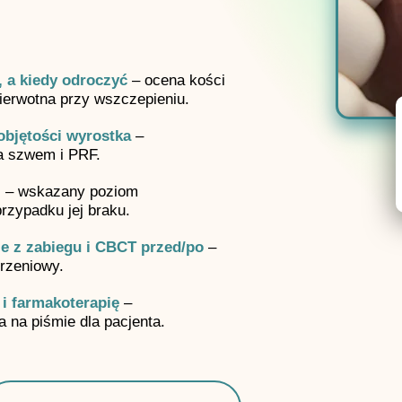
, a kiedy odroczyć
– ocena kości
ierwotna przy wszczepieniu.
objętości wyrostka
–
na szwem i PRF.
i
– wskazany poziom
przypadku jej braku.
ie z zabiegu i CBCT przed/po
–
orzeniowy.
i farmakoterapię
–
 na piśmie dla pacjenta.