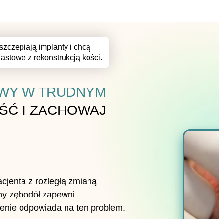
wszczepiają implanty i chcą
astowe z rekonstrukcją kości.
OWY W TRUDNYM
ŚĆ I ZACHOWAJ
cjenta z rozległą zmianą
ony zębodół zapewni
lenie odpowiada na ten problem.