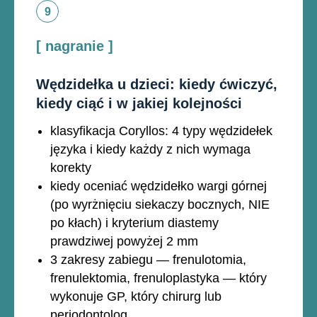
[ nagranie ]
Wędzidełka u dzieci: kiedy ćwiczyć,
kiedy ciąć i w jakiej kolejności
klasyfikacja Coryllos: 4 typy wędzidełek
języka i kiedy każdy z nich wymaga
korekty
kiedy oceniać wędzidełko wargi górnej
(po wyrżnięciu siekaczy bocznych, NIE
po kłach) i kryterium diastemy
prawdziwej powyżej 2 mm
3 zakresy zabiegu — frenulotomia,
frenulektomia, frenuloplastyka — który
wykonuje GP, który chirurg lub
periodontolog