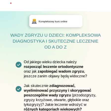
Kompleksowy kurs online
WADY ZGRYZU U DZIECI: KOMPLEKSOWA
DIAGNOSTYKA I SKUTECZNE LECZENIE
OD A DO Z
Od jakiego wieku dziecka należy
rozpocząć leczenie ortodontyczne
oraz jak
zapobiegać wadom zgryzu
,
jeszcze zanim objawy będą widoczne?
Jak skutecznie
zdiagnozować,
wyeliminować przyczyny i skorygować
poszczególne wady zgryzu
(przodozgryzy,
zgryzy krzyżowe, otwarte, głębokie oraz
tyłozgryzy)? Jakie leczenie wdrożyć w
różnych kategoriach wiekowych?