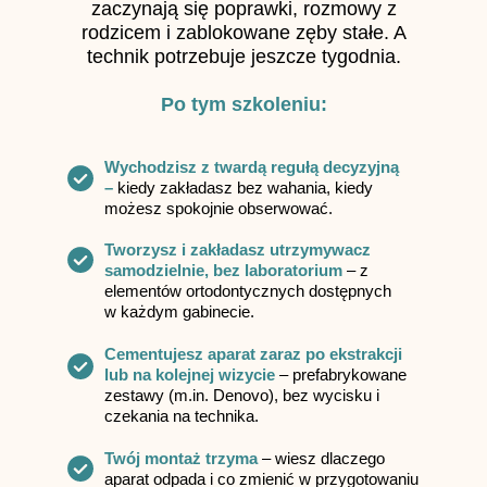
zaczynają się poprawki, rozmowy z
rodzicem i zablokowane zęby stałe. A
technik potrzebuje jeszcze tygodnia.
Po tym szkoleniu:
Wychodzisz z twardą regułą decyzyjną
–
kiedy zakładasz bez wahania, kiedy
możesz spokojnie obserwować.
Tworzysz i zakładasz utrzymywacz
samodzielnie, bez laboratorium
– z
elementów ortodontycznych dostępnych
w każdym gabinecie.
Cementujesz aparat zaraz po ekstrakcji
lub na kolejnej wizycie
– prefabrykowane
zestawy (m.in. Denovo), bez wycisku i
czekania na technika.
Twój montaż trzyma
– wiesz dlaczego
aparat odpada i co zmienić w przygotowaniu