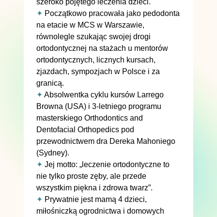
szeroko pojętego leczenia dzieci.
✦
Początkowo pracowała jako pedodonta
na etacie w MCS w Warszawie,
równolegle szukając swojej drogi
ortodontycznej na stażach u mentorów
ortodontycznych, licznych kursach,
zjazdach, sympozjach w Polsce i za
granicą.
✦
Absolwentka cyklu kursów Larrego
Browna (USA) i 3-letniego programu
masterskiego Orthodontics and
Dentofacial Orthopedics pod
przewodnictwem dra Dereka Mahoniego
(Sydney).
✦
Jej motto: „leczenie ortodontyczne to
nie tylko proste zęby, ale przede
wszystkim piękna i zdrowa twarz”.
✦
Prywatnie jest mamą 4 dzieci,
miłośniczką ogrodnictwa i domowych