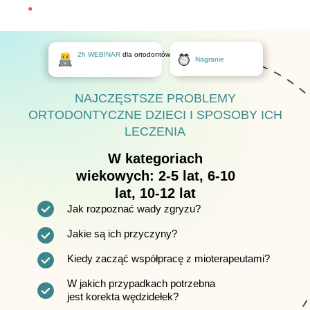
2h WEBINAR
dla ortodontów
Nagranie
NAJCZĘSTSZE PROBLEMY
ORTODONTYCZNE DZIECI I SPOSOBY ICH
LECZENIA
W kategoriach
wiekowych: 2-5 lat, 6-10
lat, 10-12 lat
Jak rozpoznać wady zgryzu?
Jakie są ich przyczyny?
Kiedy zacząć współpracę z mioterapeutami?
W jakich przypadkach potrzebna
jest korekta wędzidełek?