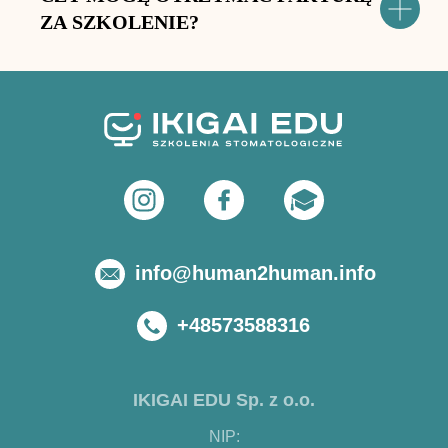
ZA SZKOLENIE?
info@human2human.info
+48573588316
IKIGAI EDU Sp. z o.o.
NIP: