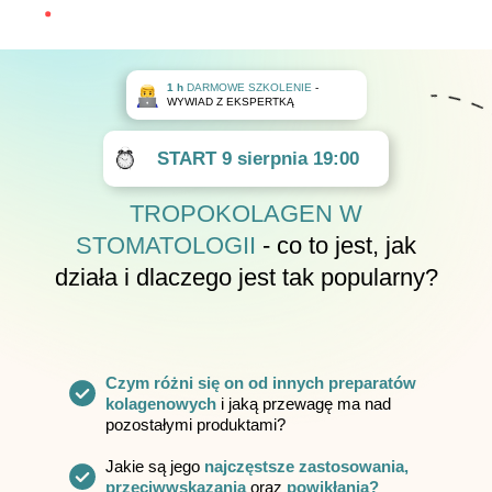
1 h
DARMOWE SZKOLENIE
-
WYWIAD Z EKSPERTKĄ
START
9 sierpnia
19:00
TROPOKOLAGEN W
STOMATOLOGII
- co to jest, jak
działa i dlaczego jest tak popularny?
Czym różni się on od innych preparatów
kolagenowych
i jaką przewagę ma nad
pozostałymi produktami?
Jakie są jego
najczęstsze zastosowania,
przeciwwskazania
oraz
powikłania?