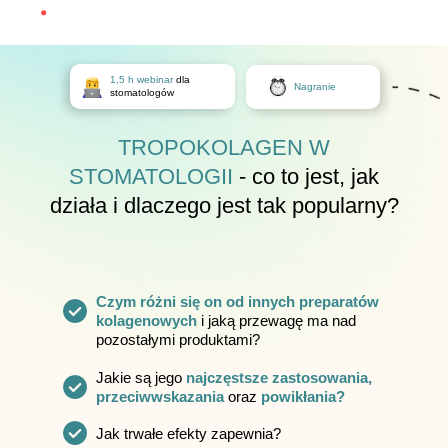
1,5 h webinar
dla
Nagranie
stomatologów
TROPOKOLAGEN W
STOMATOLOGII
- co to jest, jak
działa i dlaczego jest tak popularny?
Czym różni się on od innych preparatów
kolagenowych
i jaką przewagę ma nad
pozostałymi produktami?
Jakie są jego
najczęstsze zastosowania,
przeciwwskazania
oraz
powikłania?
Jak trwałe efekty zapewnia?