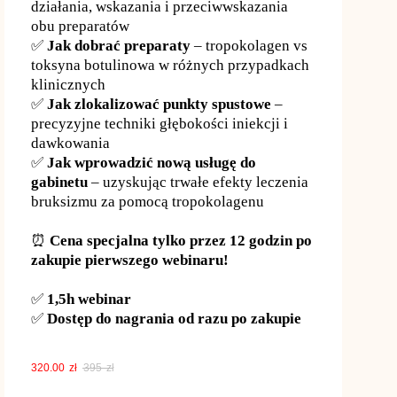
działania, wskazania i przeciwwskazania
obu preparatów
✅
Jak dobrać preparaty
– tropokolagen vs
toksyna botulinowa w różnych przypadkach
klinicznych
✅
Jak zlokalizować punkty spustowe
–
precyzyjne techniki głębokości iniekcji i
dawkowania
✅
Jak wprowadzić nową usługę do
gabinetu
– uzyskując trwałe efekty leczenia
bruksizmu za pomocą tropokolagenu
⏰
Cena specjalna tylko przez 12 godzin po
zakupie pierwszego webinaru!
✅
1,5h webinar
✅
Dostęp do nagrania od razu po zakupie
320.00
zł
395
zł