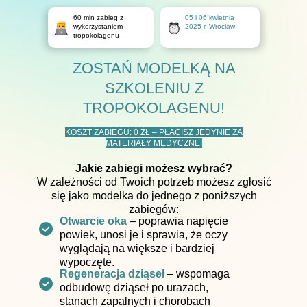
60 min zabieg z
05 i 06 kwietnia
wykorzystaniem
2025 r. Wrocław
tropokolagenu
ZOSTAŃ MODELKĄ NA
SZKOLENIU Z
TROPOKOLAGENU!
KOSZT ZABIEGU: 0 ZŁ – PŁACISZ JEDYNIE ZA
MATERIAŁY MEDYCZNE!
Jakie zabiegi możesz wybrać?
W zależności od Twoich potrzeb możesz zgłosić
się jako modelka do jednego z poniższych
zabiegów:
Otwarcie oka
– poprawia napięcie
powiek, unosi je i sprawia, że oczy
wyglądają na większe i bardziej
wypoczęte.
Regeneracja dziąseł
– wspomaga
odbudowę dziąseł po urazach,
stanach zapalnych i chorobach