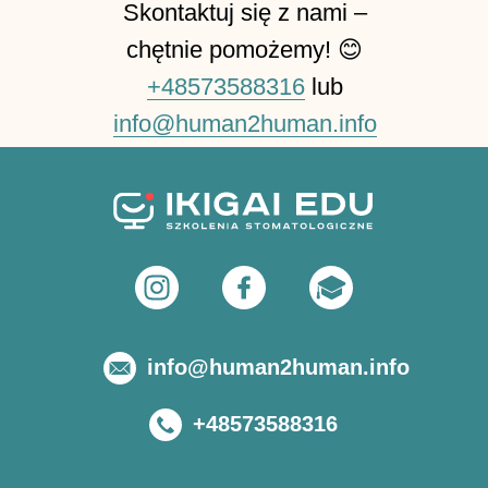
Skontaktuj się z nami –
chętnie pomożemy! 😊
+48573588316
lub
info@human2human.info
info@human2human.info
+48573588316