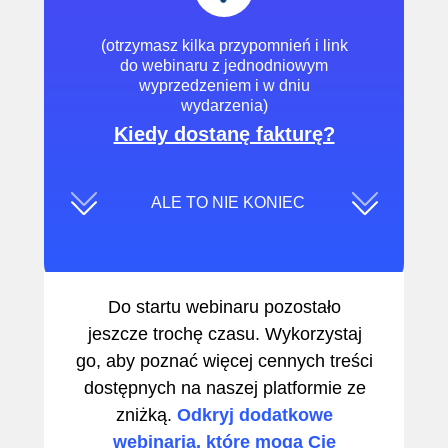
(otrzymasz kilka przypomnień i link
do webinaru z jednodniowym
wyprzedzeniem i w dniu
wydarzenia)
Kiedy dostanę fakturę?
ALE TO NIE KONIEC
Do startu webinaru pozostało
jeszcze trochę czasu. Wykorzystaj
go, aby poznać więcej cennych treści
dostępnych na naszej platformie ze
zniżką.
Odkryj dodatkowe
webinaria, które mogą Cię