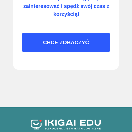
zainteresować i spędź swój czas z
korzyścią!
CHCĘ ZOBACZYĆ