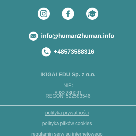
info@human2human.info
+48573588316
IKIGAI EDU Sp. z o.o.
NIP:
8982280091
REGON: 522583546
polityka prywatności
polityka plików cookies
regulamin serwisu internetowego