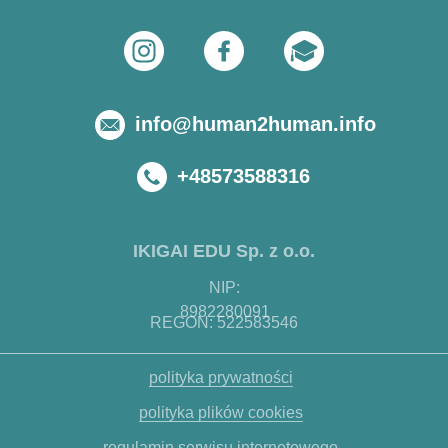
info@human2human.info
+48573588316
IKIGAI EDU Sp. z o.o.
NIP:
8982280091
REGON: 522583546
polityka prywatności
polityka plików cookies
regulamin serwisu internetowego