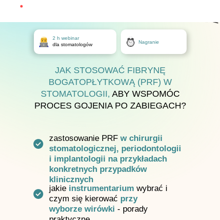
2 h webinar
Nagranie
dla stomatologów
JAK STOSOWAĆ FIBRYNĘ
BOGATOPŁYTKOWĄ (PRF) W
STOMATOLOGII,
ABY WSPOMÓC
PROCES GOJENIA PO ZABIEGACH?
zastosowanie PRF
w chirurgii
stomatologicznej, periodontologii
i implantologii na przykładach
konkretnych przypadków
klinicznych
jakie
instrumentarium
wybrać i
czym się kierować
przy
wyborze wirówki
- porady
praktyczne