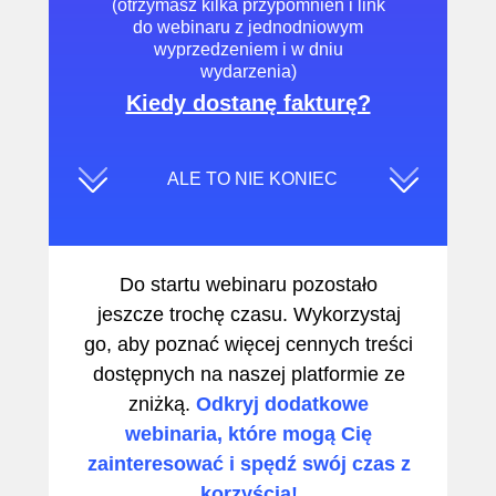
(otrzymasz kilka przypomnień i link
do webinaru z jednodniowym
wyprzedzeniem i w dniu
wydarzenia)
Kiedy dostanę fakturę?
ALE TO NIE KONIEC
Do startu webinaru pozostało
jeszcze trochę czasu. Wykorzystaj
go, aby poznać więcej cennych treści
dostępnych na naszej platformie ze
zniżką.
Odkryj dodatkowe
webinaria, które mogą Cię
zainteresować i spędź swój czas z
korzyścią!