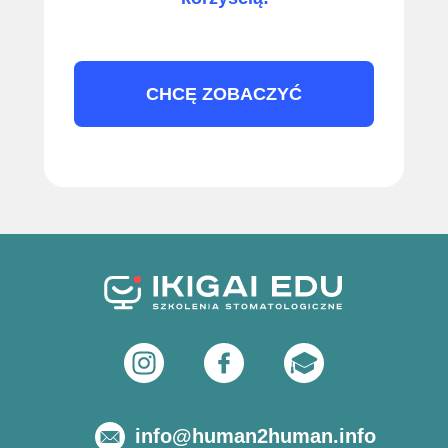
CHCĘ ZOBACZYĆ
info@human2human.info