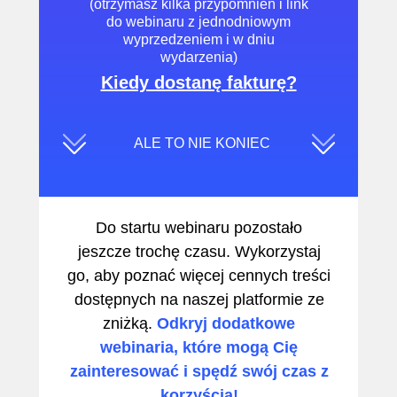
(otrzymasz kilka przypomnień i link
do webinaru z jednodniowym
wyprzedzeniem i w dniu
wydarzenia)
Kiedy dostanę fakturę?
ALE TO NIE KONIEC
Do startu webinaru pozostało
jeszcze trochę czasu. Wykorzystaj
go, aby poznać więcej cennych treści
dostępnych na naszej platformie ze
zniżką.
Odkryj dodatkowe
webinaria, które mogą Cię
zainteresować i spędź swój czas z
korzyścią!