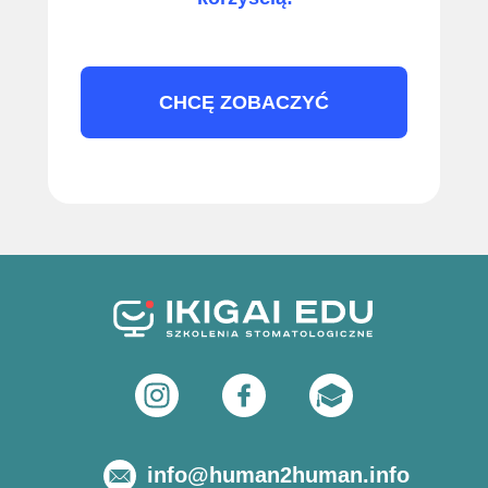
CHCĘ ZOBACZYĆ
info@human2human.info